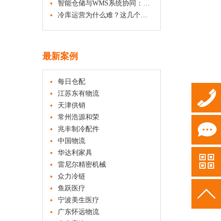
智能仓储与WMS系统协同：自动化设备如何重塑仓库运营效率
冷库运营为什么难？这几个方面是关键
最新案例
每日仓配
江苏东有物流
天津供销
常州浩源和荣
8939-
兆丰制冷配件
中国物流
华达利家具
255
用申请
雷尼尔精密机械
众力冷链
鱼跃医疗
宁波美生医疗
广东怀远物流