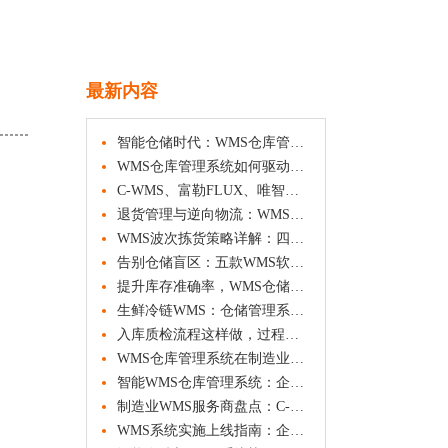
最新内容
智能仓储时代：WMS仓库管理系统的应用场景与实践价值
WMS仓库管理系统如何驱动企业仓储数字化转型
C-WMS、富勒FLUX、唯智等WMS系统功能与选型参考
退货管理与逆向物流：WMS仓库管理系统如何破解退货难题
WMS波次拣货策略详解：四种聚合方式与路径优化方法
告别仓储盲区：五款WMS软件功能与适用场景横向观察
提升库存准确率，WMS仓储管理系统的四种盘点策略解析
生鲜冷链WMS：仓储管理系统如何守护食品安全与效期管控
入库质检流程这样做，过程管控更透明
WMS仓库管理系统在制造业的应用方案
智能WMS仓库管理系统：企业数字化转型的新趋势
制造业WMS服务商盘点：C-WMS、鼎捷、盘古信息、西门子、中之杰等方案对比
WMS系统实施上线指南：企业如何平稳推进仓储数字化转型