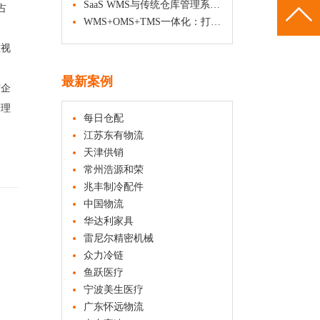
SaaS WMS与传统仓库管理系统对比：企业数字化升级如何选对方向
占
WMS+OMS+TMS一体化：打造高效协同的数字供应链体系
重视
最新案例
贸企
管理
每日仓配
江苏东有物流
天津供销
常州浩源和荣
兆丰制冷配件
中国物流
华达利家具
雷尼尔精密机械
众力冷链
鱼跃医疗
宁波美生医疗
广东怀远物流