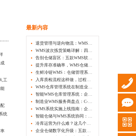
最新内容
退货管理与逆向物流：WMS仓库管理系统如何破解退货难题
WMS波次拣货策略详解：四种聚合方式与路径优化方法
样
告别仓储盲区：五款WMS软件功能与适用场景横向观察
正成
提升库存准确率，WMS仓储管理系统的四种盘点策略解析
生鲜冷链WMS：仓储管理系统如何守护食品安全与效期管控
入库质检流程这样做，过程管控更透明
人工
WMS仓库管理系统在制造业的应用方案
智能
智能WMS仓库管理系统：企业数字化转型的新趋势
8939-
制造业WMS服务商盘点：C-WMS、鼎捷、盘古信息、西门子、中之杰等方案对比
分配
WMS系统实施上线指南：企业如何平稳推进仓储数字化转型
系统
智能仓储与WMS系统协同：自动化设备如何重塑仓库运营效率
255
用申请
冷库运营为什么难？这几个方面是关键
企业仓储数字化升级：五款主流WMS产品功能对比与选型参考
用率