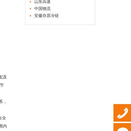
山东高速
中国物流
安徽存原冷链
配及
节
系，
在全
围内
8939-