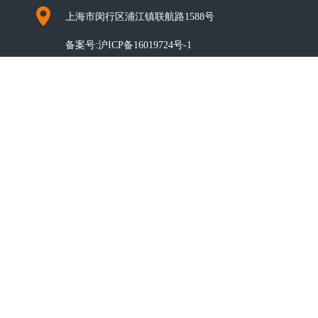
上海市闵行区浦江镇联航路1588号
备案号:
沪ICP备16019724号-1
CO